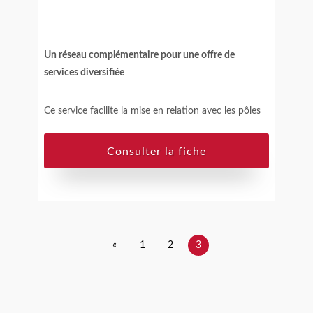
Un réseau complémentaire pour une offre de
services diversifiée
Ce service facilite la mise en relation avec les pôles
d’innovation numérique européens (EDIHs)
partenaires et complémentaires de Dihnamic.
Consulter la fiche
Le + Dihnamic
: Une mise en relation avec des
acteurs européens ciblés pour gagner du temps et
amplifier ses opportunités de développement
techniques ou commerciaux.
«
1
2
3