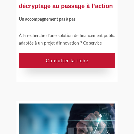
décryptage au passage à l’action
Un accompagnement pas à pas
À la recherche d’une solution de financement public
adaptée à un projet d’innovation ? Ce service
déroule les étapes nécessaires à un ciblage optimal
jusqu’au passage du dossier de financement en jury
Consulter la fiche
: décryptage des opportunités de financement, mise
en relation avec des partenaires pour former un
consortium qualifié, cadrage et relecture du dossier
et préparation de l’oral devant un jury d’experts.
Le + Dihnamic :
Une synergie entre
accompagnement financier et conseil technologique
pour optimiser le dossier de financement.