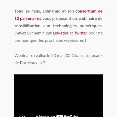
Tous les mois, Dihnamic et son
consortium de
13 partenaires
vous proposent un webinaire de
sensibilisation aux technologies numériques.
Suivez Dihnamic sur
Linkedin
et
Twitter
pour ne
pas manquer les prochains webinaires !
Webinaire réalisé le 23 mai 2023 dans les locaux
de Bordeaux INP